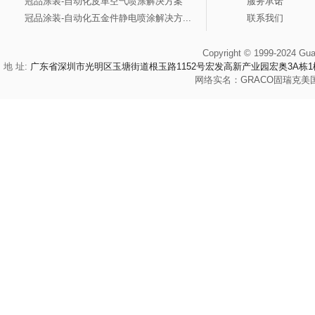
冠品涂装-自动化皮革空气喷涂解决方案
服务承诺
冠品涂装-自动化五金件静电喷涂解决方...
联系我们
Copyright © 1999-2024 Gua
地 址:
广东省深圳市光明区玉塘街道根玉路1152号宏发高新产业园宏奥3A栋1
网络实名：
GRACO
固瑞克
美