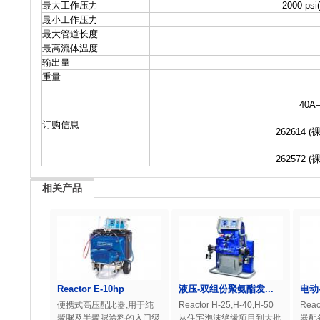
最大工作压力
2000 psi
最小工作压力
最大管道长度
最高流体温度
输出量
重量
40A–
订购信息
262614 (
262572 (
相关产品
Reactor E-10hp
液压-双组份聚氨酯发...
电动
便携式高压配比器,用于纯
Reactor H-25,H-40,H-50
Reac
聚脲及半聚脲涂料的入门级
从住宅泡沫绝缘项目到大批
器配