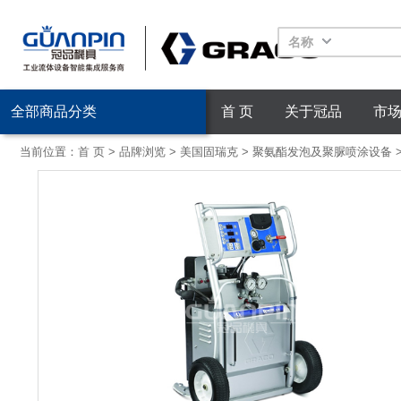
名称
全部商品分类
首 页
关于冠品
市
当前位置：
首 页
>
品牌浏览
>
美国固瑞克
>
聚氨酯发泡及聚脲喷涂设备