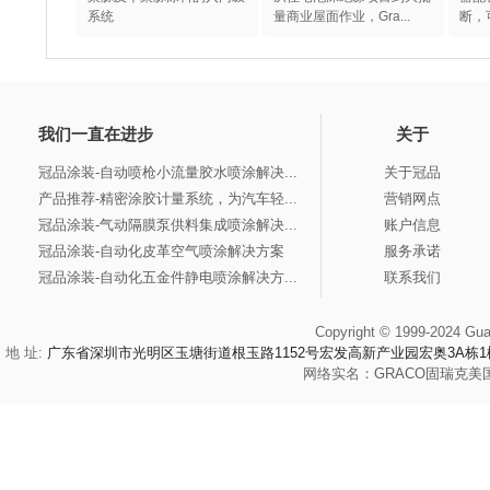
系统
量商业屋面作业，Gra...
断，
我们一直在进步
关于
冠品涂装-自动喷枪小流量胶水喷涂解决...
关于冠品
产品推荐-精密涂胶计量系统，为汽车轻...
营销网点
冠品涂装-气动隔膜泵供料集成喷涂解决...
账户信息
冠品涂装-自动化皮革空气喷涂解决方案
服务承诺
冠品涂装-自动化五金件静电喷涂解决方...
联系我们
Copyright © 1999-2024 Gua
地 址:
广东省深圳市光明区玉塘街道根玉路1152号宏发高新产业园宏奥3A栋1
网络实名：
GRACO
固瑞克
美