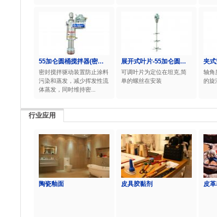
55加仑圆桶搅拌器(密...
展开式叶片-55加仑圆...
夹式
密封搅拌驱动装置防止涂料
可调叶片为定位在坦克,简
轴角
污染和蒸发，减少挥发性流
单的螺丝在安装
的旋
体蒸发，同时维持密...
行业应用
陶瓷釉面
皮具胶黏剂
皮革