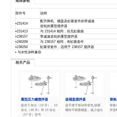
规格参数
部件号
说明
配升降机、桶盖及虹吸套件的带减速
•231414
齿轮的重型搅拌器
•231413
与 231414 相同，但无虹吸能
•238157
带减速齿轮的重型搅拌器
•240209
与 238157 相同，有虹吸套件
•238250
虹吸管套件；适用于 238157 搅拌器
• 与水性涂料兼容
相关产品
重型压力罐搅拌器
提桶盖搅拌器
替换
提供 5 加仑（19 升）、10
提手便于移动和变色,锁紧
替换
加仑（38 升）和 15 加仑
螺栓可锁紧桶盖，减少溢出
拌器
（57 升）型号