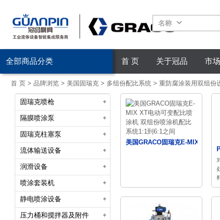
名称
全部商品分类
首 页
关于冠品
市
首 页
>
品牌浏览
>
美国固瑞克
>
多组份配比系统
>
重防腐涂装用双组份
固瑞克喷枪
隔膜喷涂泵
固瑞克柱塞泵
美国GRACO固瑞克E-MIX ...
流体输送设备
润滑设备
喷涂套装机
静电喷涂设备
压力桶和搅拌器及附件