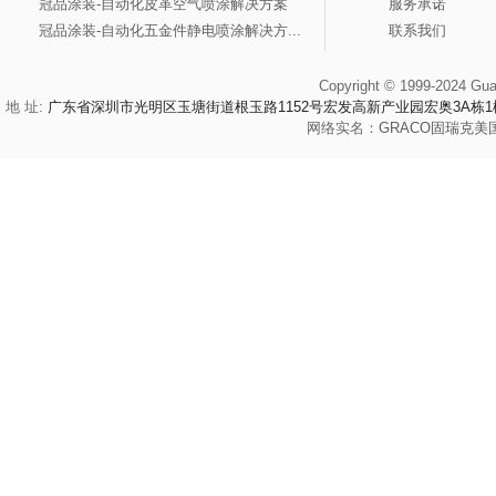
冠品涂装-自动化皮革空气喷涂解决方案
服务承诺
冠品涂装-自动化五金件静电喷涂解决方...
联系我们
Copyright © 1999-2024 Gua
地 址:
广东省深圳市光明区玉塘街道根玉路1152号宏发高新产业园宏奥3A栋1
网络实名：
GRACO
固瑞克
美