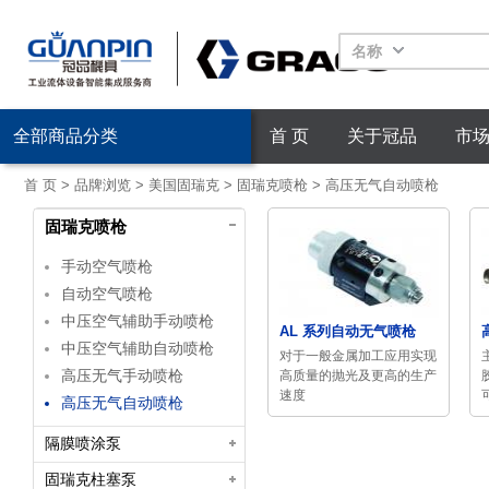
名称
全部商品分类
首 页
关于冠品
市
首 页
>
品牌浏览
>
美国固瑞克
>
固瑞克喷枪
>
高压无气自动喷枪
固瑞克喷枪
手动空气喷枪
自动空气喷枪
中压空气辅助手动喷枪
AL 系列自动无气喷枪
中压空气辅助自动喷枪
对于一般金属加工应用实现
高压无气手动喷枪
高质量的抛光及更高的生产
速度
高压无气自动喷枪
隔膜喷涂泵
固瑞克柱塞泵