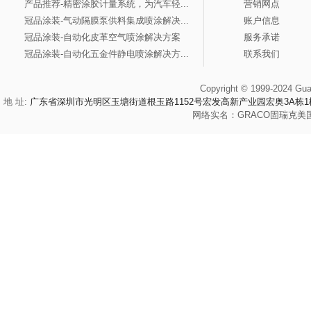
产品推荐-精密涂胶计量系统，为汽车轻...
营销网点
冠品涂装-气动隔膜泵供料集成喷涂解决...
账户信息
冠品涂装-自动化皮革空气喷涂解决方案
服务承诺
冠品涂装-自动化五金件静电喷涂解决方...
联系我们
Copyright © 1999-2024 Gua
地 址:
广东省深圳市光明区玉塘街道根玉路1152号宏发高新产业园宏奥3A栋1
网络实名：
GRACO
固瑞克
美