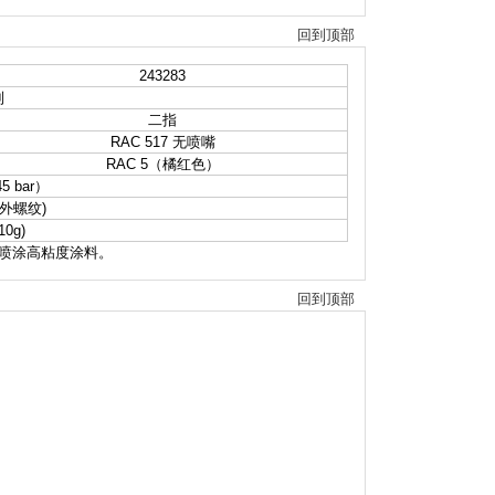
回到顶部
243283
制
二指
RAC 517 无喷嘴
RAC 5（橘红色）
45 bar）
m(外螺纹)
10g)
下喷涂高粘度涂料。
回到顶部