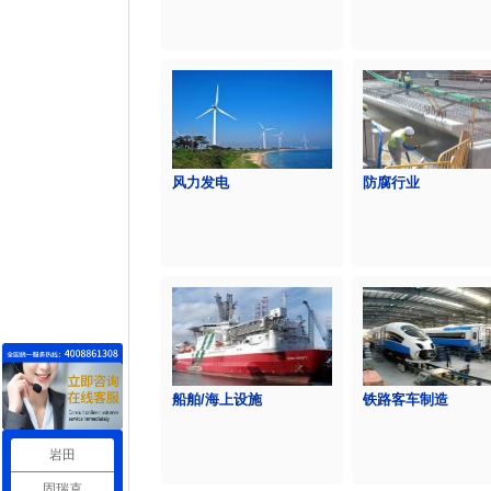
风力发电
防腐行业
船舶/海上设施
铁路客车制造
岩田
固瑞克