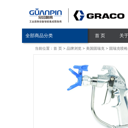
全部商品分类
首 页
关
当前位置：
首 页
>
品牌浏览
>
美国固瑞克
>
固瑞克喷枪