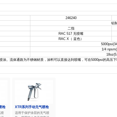
246240
铝
二指
RAC 517 无喷嘴
RAC X（ 蓝色）
5000psi(3
1/4 nps
18oz(5
压力喷涂。流体通路为不锈钢材质，涂料可以直接达到喷嘴，可在5000psi的高压
喷枪
XTR系列手动无气喷枪
气喷
适用于保护涂层的无气喷