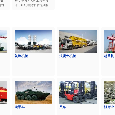
学设
枪，坚固的人体工程学设
...
计，可处理要求最苛刻的...
筑路机械
混凝土机械
起重机
装甲车
叉车
机床业