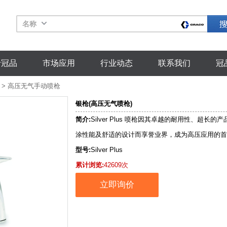
名称
于冠品
市场应用
行业动态
联系我们
冠
>
高压无气手动喷枪
银枪(高压无气喷枪)
简介:
Silver Plus 喷枪因其卓越的耐用性、超长
涂性能及舒适的设计而享誉业界，成为高压应用的首
型号:
Silver Plus
累计浏览:
42609次
立即询价