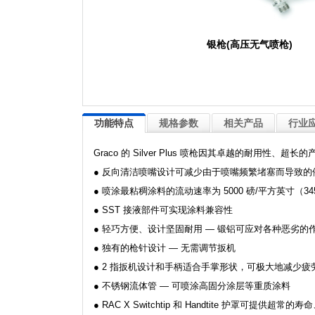
银枪(高压无气喷枪)
功能特点
规格参数
相关产品
行业
Graco 的 Silver Plus 喷枪因其卓越的耐
● 反向清洁喷嘴设计可减少由于喷嘴频繁堵塞而导致的
● 喷涂最粘稠涂料的流动速率为 5000 磅/平方英寸（345
● SST 接液部件可实现涂料兼容性
● 轻巧方便、设计坚固耐用 — 锻铝可应对各种恶劣的
● 独有的枪针设计 — 无需调节扳机
● 2 指扳机设计和手柄适合手掌形状，可极大地减少疲
● 不锈钢流体管 — 可喷涂高固分涂层等重质涂料
● RAC X Switchtip 和 Handtite 护罩可提供超