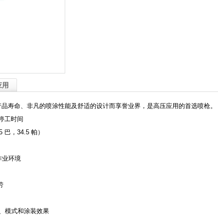
应用
用性、超长的产品寿命、非凡的喷涂性能及舒适的设计而享誉业界，是高压应用的首选喷枪。
停工时间
 巴，34.5 帕）
作业环境
劳
常的寿命、模式和涂装效果