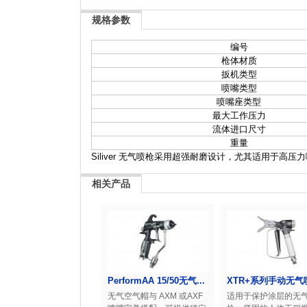
规格参数
编号
枪体材质
扳机类型
喷嘴类型
喷嘴座类型
最大工作压力
流体进口尺寸
重量
Siliver 无气喷枪采用超强耐磨设计，尤其适用于高
相关产品
PerformAA 15/50无气...
XTR+系列手动无气
无气空气帽与 AXM 或AXF
适用于保护涂层的无