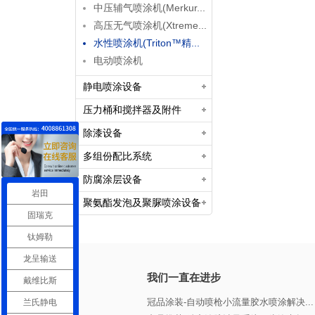
中压辅气喷涂机(Merkur...
高压无气喷涂机(Xtreme...
水性喷涂机(Triton™精...
电动喷涂机
静电喷涂设备
压力桶和搅拌器及附件
除漆设备
多组份配比系统
防腐涂层设备
岩田
聚氨酯发泡及聚脲喷涂设备
固瑞克
钛姆勒
龙呈输送
我们一直在进步
戴维比斯
冠品涂装-自动喷枪小流量胶水喷涂解决...
兰氏静电