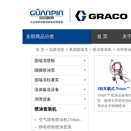
全部商品分类
首 页
关
首 页
>
品牌浏览
>
美国固瑞克
>
喷涂套装机
>
水性喷涂机
固瑞克喷枪
隔膜喷涂泵
固瑞克柱塞泵
2轮车载式-Triton™ 
流体输送设备
Triton™ 喷涂设备
润滑设备
性，酸硬化和双组份
求的全不锈钢喷涂...
喷涂套装机
空气喷枪喷涂机(Triton...
静电喷枪喷涂套装