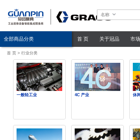
名称
全部商品分类
首 页
关于冠品
市
首 页
>
行业分类
一般轻工业
4C 产业
休