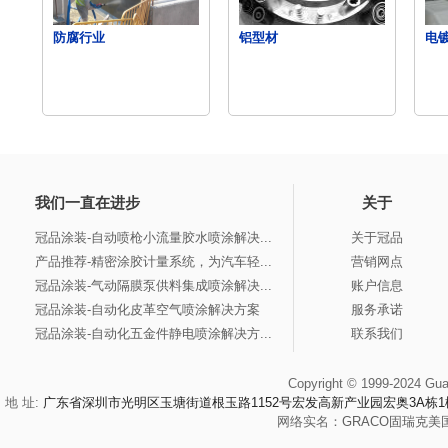
防腐行业
铝型材
电
我们一直在进步
关于
冠品涂装-自动喷枪小流量胶水喷涂解决...
关于冠品
产品推荐-精密涂胶计量系统，为汽车轻...
营销网点
冠品涂装-气动隔膜泵供料集成喷涂解决...
账户信息
冠品涂装-自动化皮革空气喷涂解决方案
服务承诺
冠品涂装-自动化五金件静电喷涂解决方...
联系我们
Copyright © 1999-2024 Gua
地 址:
广东省深圳市光明区玉塘街道根玉路1152号宏发高新产业园宏奥3A栋1
网络实名：
GRACO
固瑞克
美