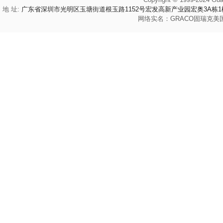
地 址:
广东省深圳市光明区玉塘街道根玉路1152号宏发高新产业园宏奥3A栋1
网络实名：
GRACO
固瑞克
美