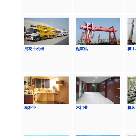
混凝土机械
起重机
桩工
橱柜业
木门业
机床