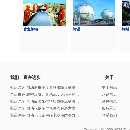
管道涂装
储罐
钢结
我们一直在进步
关于
冠品涂装-自动喷枪小流量胶水喷涂解决...
关于冠品
产品推荐-精密涂胶计量系统，为汽车轻...
营销网点
冠品涂装-气动隔膜泵供料集成喷涂解决...
账户信息
冠品涂装-自动化皮革空气喷涂解决方案
服务承诺
冠品涂装-自动化五金件静电喷涂解决方...
联系我们
Copyright © 1999-2024 Gua