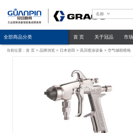
名称
全部商品分类
首 页
关于冠品
市
当前位置：
首 页
>
品牌浏览
>
日本岩田
>
高压喷涂设备
>
空气辅助喷枪