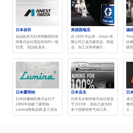
日本岩田
美国固瑞克
德
冠品机具为日本阿耐思特岩
自 1926 年以来，Graco 有
Tim
田株式会社指定的特约一级
限公司已成为建筑业、制造
钛
代理。 冠品机具全...
业、加工业和维修行...
膜泵
日本露明纳
日本瓜生
日本
日本扶桑精机株式会社于
日本瓜生制作株式会社创业
成立
1956年创建了露明纳-
于1915年，现在已成为60
俄州
Lumina喷枪品牌,是工业自
多个国家销售气动工具...
士，
动...