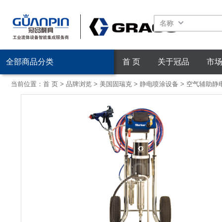
名称
全部商品分类
首 页
关于冠品
市
当前位置：
首 页
>
品牌浏览
>
美国固瑞克
>
静电喷涂设备
>
空气辅助静