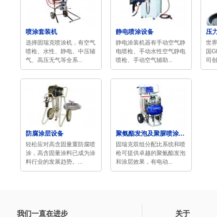
喷涂套装机
静电喷涂设备
压
选择固瑞克喷涂机，有空气
静电涂装机器有手动空气静
世
喷枪、水性、静电、中压辅
电喷枪、手动水性空气静电
国G
气、高压无气等全系...
喷枪、手动空气辅助...
司创
防腐涂层设备
聚氨酯发泡及聚脲喷涂...
轻松应对高含固量重防腐喷
固瑞克双组分配比系统和喷
涂，高含固量涂料已成为涂
枪可提供卓越的聚氨酯发泡
料行业的发展趋势。...
和涂层效果，有电动...
我们一直在进步
关于