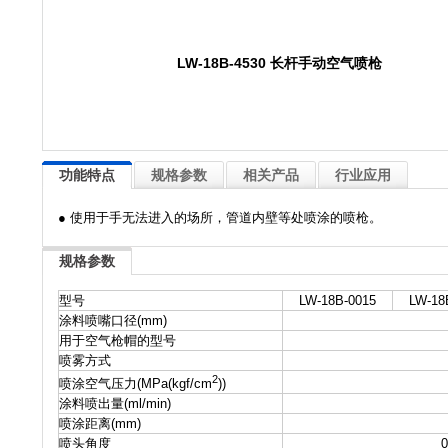
LW-18B-4530 长杆手动空气喷枪
功能特点
规格参数
相关产品
行业应用
● 使用于手无法进入的场所，管道内壁等处喷涂的喷枪。
规格参数
型号
LW-18B-0015
LW-18
涂料喷嘴口径(mm)
用于空气枪帽的型号
喷雾方式
2
喷涂空气压力(MPa(kgf/cm
))
涂料喷出量(ml/min)
喷涂距离(mm)
喷头角度
0