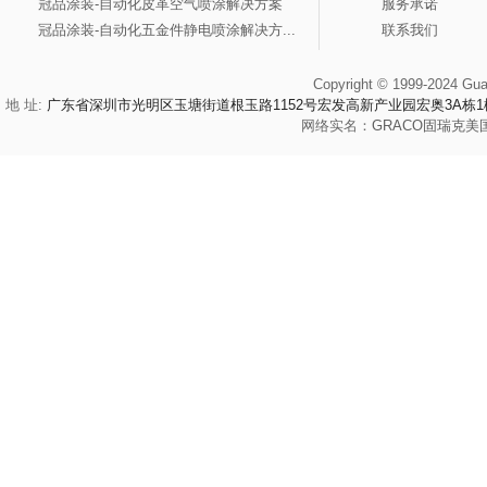
冠品涂装-自动化皮革空气喷涂解决方案
服务承诺
冠品涂装-自动化五金件静电喷涂解决方...
联系我们
Copyright © 1999-2024 Gua
地 址:
广东省深圳市光明区玉塘街道根玉路1152号宏发高新产业园宏奥3A栋1
网络实名：
GRACO
固瑞克
美