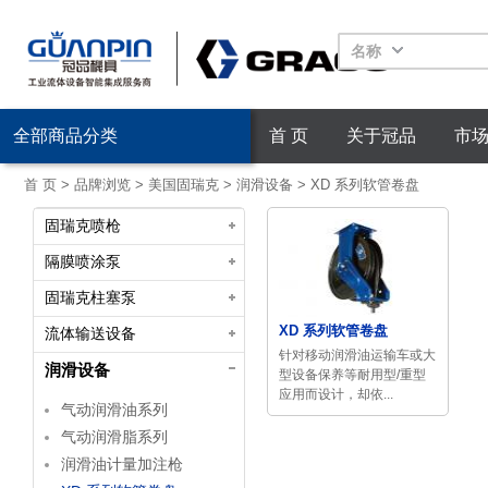
名称
全部商品分类
首 页
关于冠品
市
首 页
>
品牌浏览
>
美国固瑞克
>
润滑设备
>
XD 系列软管卷盘
固瑞克喷枪
隔膜喷涂泵
固瑞克柱塞泵
XD 系列软管卷盘
流体输送设备
针对移动润滑油运输车或大
润滑设备
型设备保养等耐用型/重型
应用而设计，却依...
气动润滑油系列
气动润滑脂系列
润滑油计量加注枪