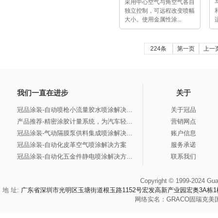
采用中心空气与角空气各自
独立控制，可远程改变喷幅
大小。使用金属性涂...
224条
第一页
上一
我们一直在进步
关于
冠品涂装-自动喷枪小流量胶水喷涂解决...
关于冠品
产品推荐-精密涂胶计量系统，为汽车轻...
营销网点
冠品涂装-气动隔膜泵供料集成喷涂解决...
账户信息
冠品涂装-自动化皮革空气喷涂解决方案
服务承诺
冠品涂装-自动化五金件静电喷涂解决方...
联系我们
Copyright © 1999-2024 Gua
地 址:
广东省深圳市光明区玉塘街道根玉路1152号宏发高新产业园宏奥3A栋1
网络实名：
GRACO
固瑞克
美