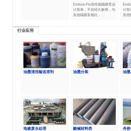
Endura-Flo高性能隔膜泵设
End
计简单，不但经久耐用，与
计简
其他隔膜泵相比， ...
其他隔
行业应用
油墨清洗输送溶剂
油墨分装
油墨
电镀废水处理
酸碱材料类
舟桥