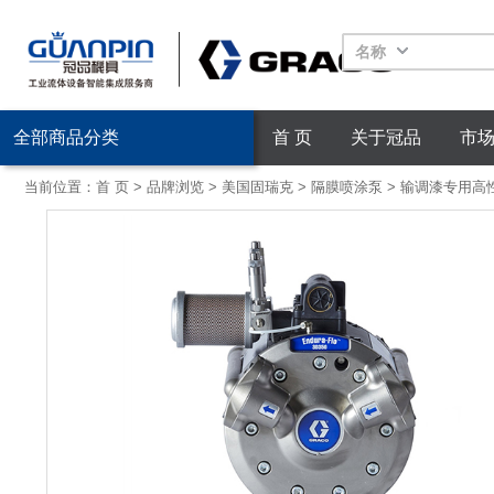
名称
全部商品分类
首 页
关于冠品
市
当前位置：
首 页
>
品牌浏览
>
美国固瑞克
>
隔膜喷涂泵
>
输调漆专用高