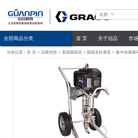
名称
全部商品分类
首 页
关于冠品
市
当前位置：
首 页
>
品牌浏览
>
美国固瑞克
>
固瑞克柱塞泵
>
集中供漆循