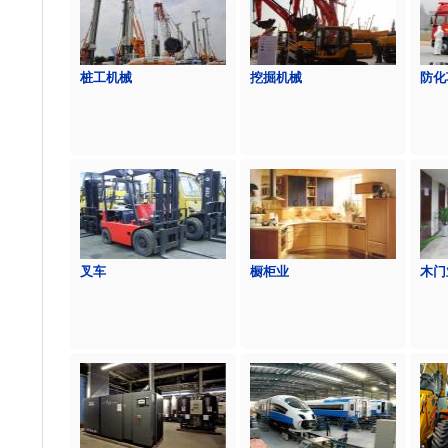
桩工机械
挖掘机械
防化
叉车
橱柜业
木门