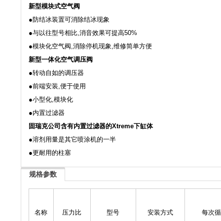
新型模块式空气阀
●防结冰装置可消除结冰现象
●与以往型号相比,消音效果可提高50%
●模块化空气阀,消除停机现象,维修简单方便
新型一体化空气调压阀
●转动自如的调压器
●前端安装,便于使用
●小型化,模块化
●内置过滤器
固瑞克公司含有内置过滤器的Xtreme下缸体
●溶剂用量是其它喷涂机的一半
●更耐用的柱塞
规格参数
名称
压力比
型号
安装方式
每次循