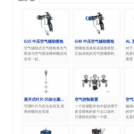
G15 中压空气辅助喷枪
G40 中压空气辅助喷枪
AL
空气辅助式无气喷枪将无气
喷嘴使流体形成扇形喷型，
对于
喷涂与空气喷涂两种概念结
正如传统的无气喷嘴那样。
高质
合在一起。
速度
展开式叶片-55加仑圆...
空气控制装置
空气
可调叶片为定位在坦克,简
一个轻便配件包中提供用于
确保
单的螺丝在安装
多支喷枪的多个出口选件,
的空
只需轻松控制一个喷...
去直径