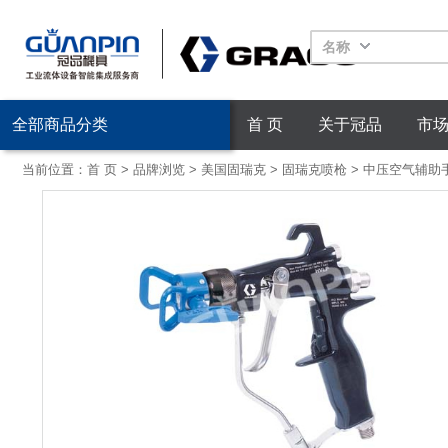
名称
全部商品分类
首 页
关于冠品
市
当前位置：
首 页
>
品牌浏览
>
美国固瑞克
>
固瑞克喷枪
>
中压空气辅助