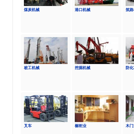
煤炭机械
港口机械
筑路
桩工机械
挖掘机械
防化
叉车
橱柜业
木门