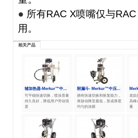
●
所有RAC X喷嘴仅与RA
用。
相关产品
辅加热器-Merkur™中...
附漏斗- Merkur™中压...
Mer
可平稳快速切换，喷涂质量
拥有快速切换和恢复能力，
老款
持久良好，降低用户劳动强
将脉动降至最低，形成厚度
高峰
度
均匀的涂膜
量